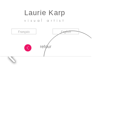
Laurie Karp
visual artist
Français
English
retour