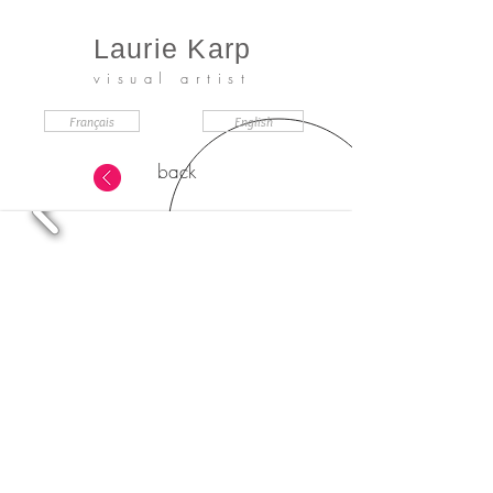
Laurie Karp
visual artist
Français
English
back